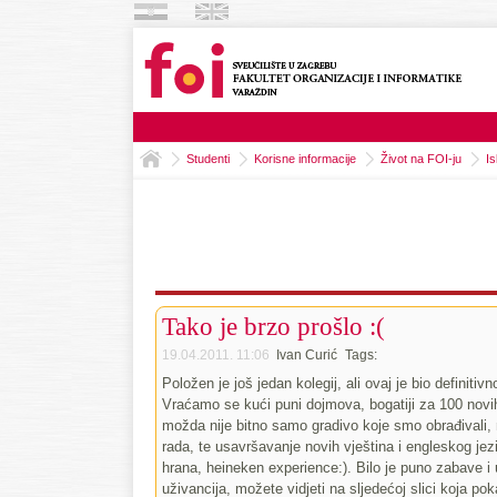
Studenti
Korisne informacije
Život na FOI-ju
I
Tako je brzo prošlo :(
19.04.2011. 11:06
Ivan Curić
Tags:
Položen je još jedan kolegij, ali ovaj je bio definitiv
Vraćamo se kući puni dojmova, bogatiji za 100 novih
možda nije bitno samo gradivo koje smo obrađivali, 
rada, te usavršavanje novih vještina i engleskog je
hrana, heineken experience:). Bilo je puno zabave i
uživancija, možete vidjeti na sljedećoj slici koja po