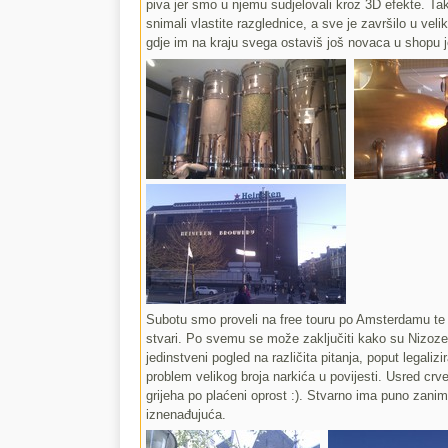
piva jer smo u njemu sudjelovali kroz 3D efekte. T
snimali vlastite razglednice, a sve je završilo u ve
gdje im na kraju svega ostaviš još novaca u shopu 
Subotu smo proveli na free touru po Amsterdamu te u
stvari. Po svemu se može zaključiti kako su Nizozem
jedinstveni pogled na različita pitanja, poput legalizir
problem velikog broja narkića u povijesti. Usred crve
grijeha po plaćeni oprost :). Stvarno ima puno zaniml
iznenađujuća.