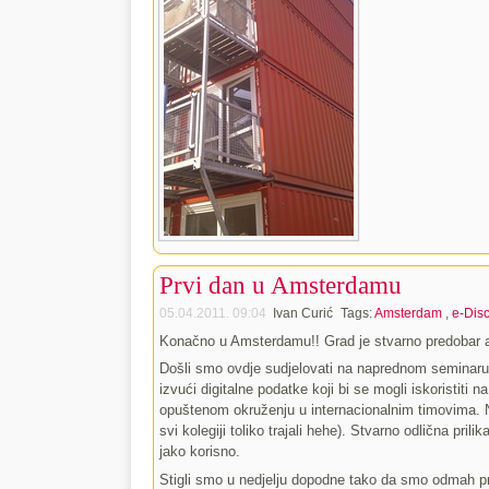
Prvi dan u Amsterdamu
05.04.2011. 09:04
Ivan Curić
Tags:
Amsterdam
,
e-Dis
Konačno u Amsterdamu!! Grad je stvarno predobar 
Došli smo ovdje sudjelovati na naprednom seminaru 
izvući digitalne podatke koji bi se mogli iskoristiti 
opuštenom okruženju u internacionalnim timovima. Na 
svi kolegiji toliko trajali hehe). Stvarno odlična pri
jako korisno.
Stigli smo u nedjelju dopodne tako da smo odmah prvi 