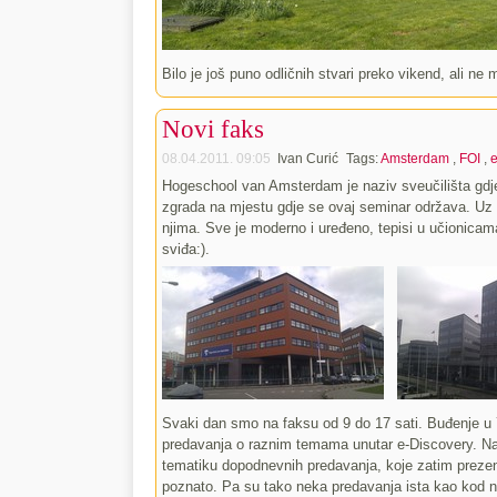
Bilo je još puno odličnih stvari preko vikend, ali ne
Novi faks
08.04.2011. 09:05
Ivan Curić
Tags:
Amsterdam
,
FOI
,
e
Hogeschool van Amsterdam je naziv sveučilišta gdje 
zgrada na mjestu gdje se ovaj seminar održava. Uz t
njima. Sve je moderno i uređeno, tepisi u učionicam
sviđa:).
Svaki dan smo na faksu od 9 do 17 sati. Buđenje u 
predavanja o raznim temama unutar e-Discovery. Na
tematiku dopodnevnih predavanja, koje zatim preze
poznato. Pa su tako neka predavanja ista kao kod nas