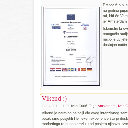
Preporučio bi s
na godinu prija
mi, biti će Vam
jer Amsterdam 
Iskoristio bi o
omogućio sudje
najbolje uvije
dostojan način 
Vikend :)
12.04.2011. 11:26
Ivan Curić
Tags:
Amsterdam
,
Ivan C
Vikend je naravno najbolji dio ovog intenzivnog sem
petak smo posjetili Heineken experience što je dosl
marketinga te puno zarađuju od posjeta njihovoj tvor